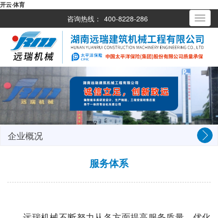
开云·体育
咨询热线：
400-8228-286
Toggle
navigati
企业概况
服务体系
远瑞机械不断努力从各方面提高服务质量、优化