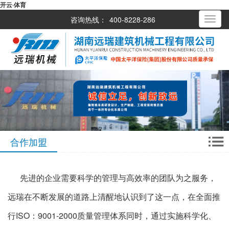
开云·体育
咨询热线：
400-8228-286
Toggle
navigati
合作加盟
先进的企业需要科学的管理与高效率的团队为之服务，
远瑞在不断发展的道路上清醒地认识到了这一点，在全面推
行ISO：9001-2000质量管理体系同时，通过实施科学化、