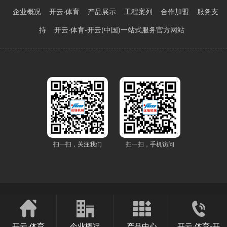
企业概况
开云·体育
产品展示
工程案列
合作加盟
服务支
持
开云·体育-开云(中国)一站式服务官方网站
扫一扫，关注我们
扫一扫，手机访问
COPYRIGHT © MOULINSTJULIEN.COM ALL RIGHTS RESERVED.
开云·体
育-开云(中国)一站式服务官方网站
版权所有
开云·体育
企业概况
产品中心
开云·体育-开