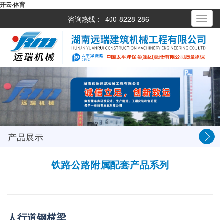
开云·体育
咨询热线：
400-8228-286
Toggle
navigati
产品展示
铁路公路附属配套产品系列
人行道钢横梁