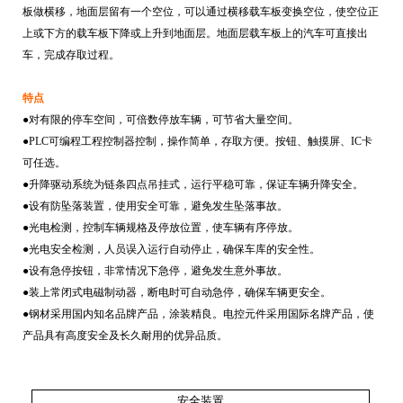
板做横移，地面层留有一个空位，可以通过横移载车板变换空位，使空位正
上或下方的载车板下降或上升到地面层。地面层载车板上的汽车可直接出
车，完成存取过程。
特点
●对有限的停车空间，可倍数停放车辆，可节省大量空间。
●
PLC
可编程工程控制器控制，操作简单，存取方便。按钮、触摸屏、
IC
卡
可任选。
●升降驱动系统为链条四点吊挂式，运行平稳可靠，保证车辆升降安全。
●设有防坠落装置，使用安全可靠，避免发生坠落事故。
●光电检测，控制车辆规格及停放位置，使车辆有序停放。
●光电安全检测，人员误入运行自动停止，确保车库的安全性。
●设有急停按钮，非常情况下急停，避免发生意外事故。
●装上常闭式电磁制动器，断电时可自动急停，确保车辆更安全。
●钢材采用国内知名品牌产品，涂装精良。电控元件采用国际名牌产品，使
产品具有高度安全及长久耐用的优异品质。
安全装置