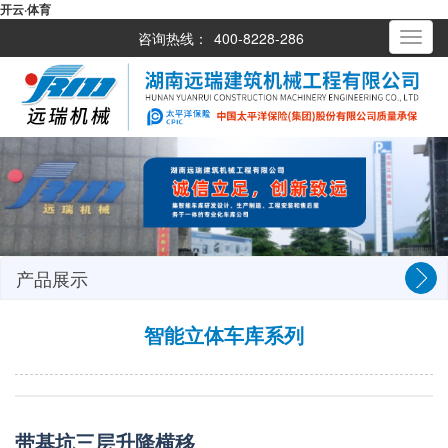
开云·体育
咨询热线：
400-8228-286
Toggle
navigati
产品展示
智能立体车库系列
带基坑三层升降横移